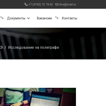
+7 (4752) 72 79 62
tlse@mail.ru
">
">
Документы
Вакансии
Контакты
ЛЭ
Исследование на полиграфе