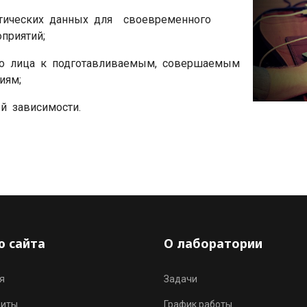
ктических данных для своевременного
приятий;
го лица к подготавливаемым, совершаемым
иям;
й зависимости.
 сайта
О лаборатории
я
Задачи
зиты
График работы