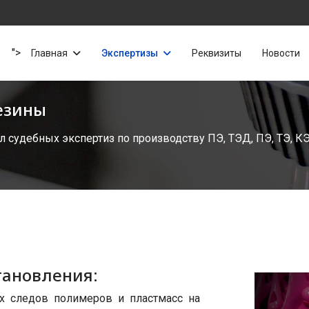
">
Главная
Экспертизы
Реквизиты
Новости
езины
л судебных экспертиз по производству ПЭ, ТЭД, ПЭ, ТЭ, 
тановления:
х следов полимеров и пластмасс на