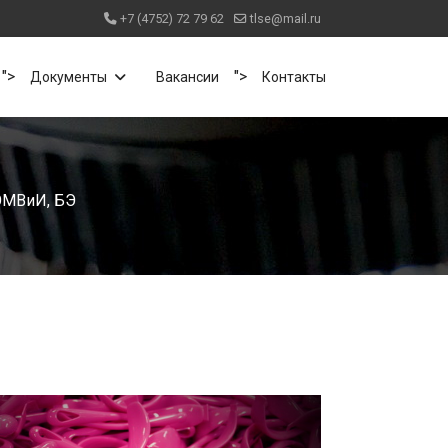
+7 (4752) 72 79 62
tlse@mail.ru
">
">
Документы
Вакансии
Контакты
КЭМВиИ, БЭ