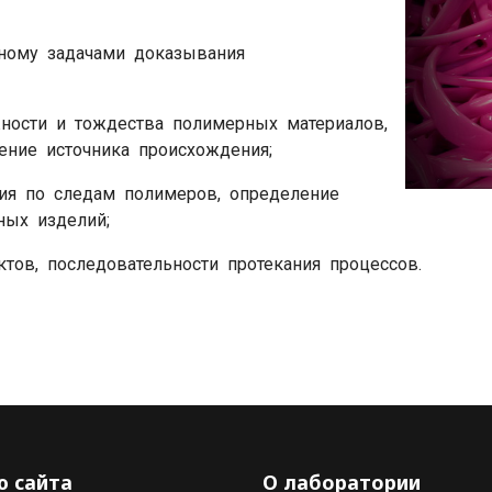
ному задачами доказывания
ности и тождества полимерных материалов,
ление источника происхождения;
тия по следам полимеров, определение
ных изделий;
ктов, последовательности протекания процессов.
 сайта
О лаборатории